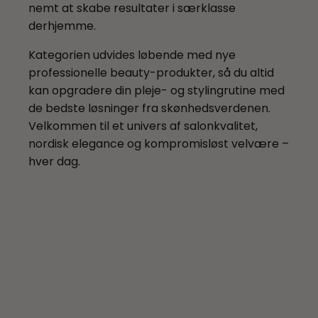
beautyredskaber, som lever op til
nemt at skabe resultater i særklasse
kvalitet og luksus. Uanset om du ønsker et
salonstandarder for kvalitet, komfort og
derhjemme.
fleksibelt og energieffektivt Softub eller et
Kvalitetsprodukter til afslapning af krop og
holdbarhed.
stilfuldt og teknologisk avanceret Hanscraft-
sind. Her finder du saunatæpper og infrarød
Kategorien udvides løbende med nye
spabad, har vi løsningen, der passer til dig.
varme til bl.a. detox og muskelafspænding,
professionelle beauty-produkter, så du altid
PEMF-terapi der fremmer heling og energi,
kan opgradere din pleje- og stylingrutine med
samt lysterapi til bedre søvn og velvære.
de bedste løsninger fra skønhedsverdenen.
Velkommen til et univers af salonkvalitet,
nordisk elegance og kompromisløst velvære –
hver dag.