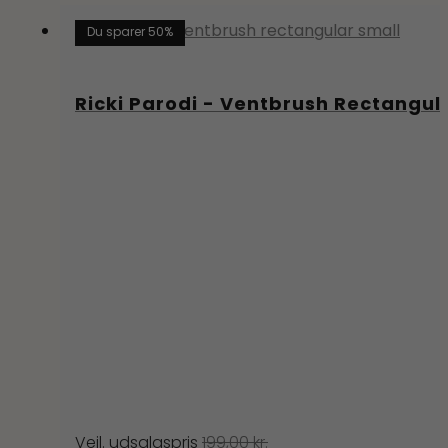
199,00 kr..
99,00 kr..
Du sparer 50%
Ricki Parodi - Ventbrush Rectangu
199,00
kr.