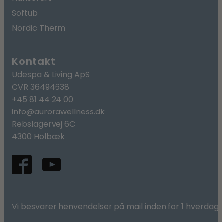
Softub
Nordic Therm
Kontakt
Udespa & Living ApS
CVR 36494638
+45 81 44 24 00
info@aurorawellness.dk
Rebslagervej 6C
4300 Holbæk
Vi besvarer henvendelser på mail inden for 1 hverdag.