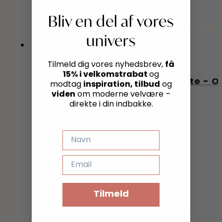
oprindelige
aktuelle
Tilføj til kurv
pris
pris
Bliv en del af vores
var:
er:
univers
199,00 kr..
99,00 kr..
Du sparer 50%
få
Tilmeld dig vores nyhedsbrev,
15% i velkomstrabat
og
Ricki Parodi, Bambus Hårbørste - O
inspiration, tilbud
modtag
og
viden
om moderne velvære –
direkte i din indbakke.
NAVN
EMAIL
Tilmeld