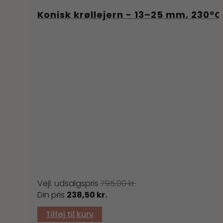
Konisk krøllejern - 13–25 mm, 230ºC
795,00
kr.
Den
Den
238,50
kr.
oprindelige
aktuelle
Tilføj til kurv
pris
pris