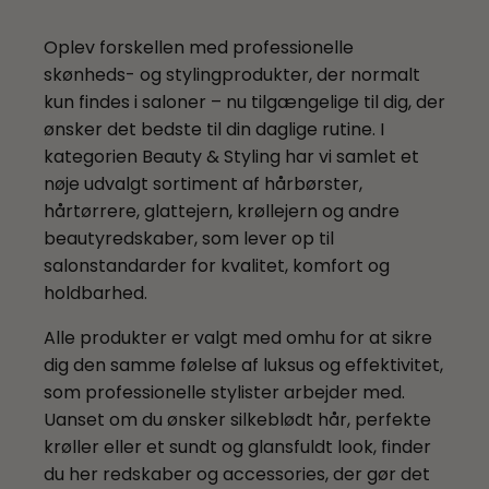
Red Light Helkropsbehandling
Infrarødt
Infrarødt
DU SPARER 44%
Rundbørste - blow
Saunatæppe (3
Luksus 1 zone -
Saunatæppe (3
Red Light Terapi Madras
dry effect 32 mm
Oplev forskellen med professionelle
varmezoner + 144
Infrarødt
varmezoner)
skønheds- og stylingprodukter, der normalt
energisten)
saunatæppe
RickiParodi, Conicurl
Bestsellers
DU SPARER 50%
Konisk 13-25 mm,
kun findes i saloner – nu tilgængelige til dig, der
Massage & restitution
230ºC
ønsker det bedste til din daglige rutine. I
Softub Portico - 5-6
Hanscraft OKA 4 -
kategorien Beauty & Styling har vi samlet et
Giv din krop den omsorg, den fortjener, med
personers spa
ONYX - 5 personers
nøje udvalgt sortiment af hårbørster,
produkter, der fremmer restitution, afslapning
Bestsellers
Infrarøde saunatæpper
spa
hårtørrere, glattejern, krøllejern og andre
og velvære. I kategorien Massage &
beautyredskaber, som lever op til
Restitution finder du et nøje udvalgt sortiment
Beauty & Styling
DeLuxe 3 zoner -
PEMF Terapi Bælte -
salonstandarder for kvalitet, komfort og
af bl.a. NAIPO massageprodukter,
Infrarød varme hjælper dig med at slippe
Infrarødt
Til lænd og ryg
holdbarhed.
kompressionsstøvler og badevægte med
Oplev forskellen med professionelle
Saunatæppe (3
spændinger, understøtter kroppens
Spabade
varmezoner + 144
kropsanalyse – alt designet til at hjælpe dig
skønheds- og stylingprodukter, der normalt
udrensning og skaber dyb ro. Et saunatæppe
Alle produkter er valgt med omhu for at sikre
energisten)
med at løsne spændinger, øge
kun findes i saloner – nu tilgængelige til dig,
giver naturlig smertelindring og afslapning – i
dig den samme følelse af luksus og effektivitet,
blodcirkulationen og forbedre din restitution.
der ønsker det bedste til din daglige rutine. I
trygge, hjemlige rammer.
som professionelle stylister arbejder med.
Hos Aurora Wellness brænder vi for at give dig
kategorien Beauty & Styling har vi samlet et
Uanset om du ønsker silkeblødt hår, perfekte
den ultimative spaoplevelse – direkte i dit eget
nøje udvalgt sortiment af hårbørster,
krøller eller et sundt og glansfuldt look, finder
hjem! Vi forhandler eksklusive spabade fra
hårtørrere, glattejern, krøllejern og andre
Krop & velvære
du her redskaber og accessories, der gør det
Softub og Hanscraft, der kombinerer komfort,