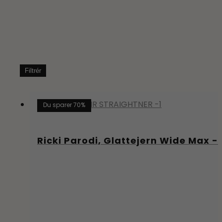
Filtrér
Du sparer 70%
Ricki Parodi, Glattejern Wide Max -