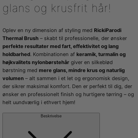
EFFECT
glans og krusfrit hår!
32
MM
ANTAL
Oplev en ny dimension af styling med
RickiParodi
Thermal Brush
– skabt til professionelle, der ønsker
perfekte resultater med fart, effektivitet og lang
holdbarhed
. Kombinationen af
keramik, turmalin og
højkvalitets nylonbørstehår
giver en silkeblød
børstning med
mere glans, mindre krus og naturlig
volumen
– alt sammen i et let og ergonomisk design,
der sikrer maksimal komfort. Den er perfekt til dig, der
ønsker en professionelt finish og hurtigere tørring – og
helt uundværlig i ethvert hjem!
Beskrivelse