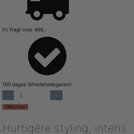
Fri fragt over 499,-
100 dages tilfredshedsgaranti
RICKI
PARODI,
RUNDBØRSTE
Tilføj til kurv
-
BLOW
Hurtigere styling, intens
DRY