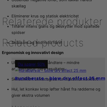
skællag
Eliminerer krus og statisk elektricitet
Relaterede produkter
Tilfører intens glans og beskytter mod spaltede
spidser
Related products
Skånsom og blid mod håret
Ergonomisk og innovativt design
Ultralet og nem at håndtere – mindre
Du sparer 50%
anstrengelse, flere resultater
Rundbørste - blow dry effect 25 mm
Skridsikkert silikonegreb for maksimal komfort
Hul, let konkav krop løfter håret fra rødderne og
giver ekstra volumen