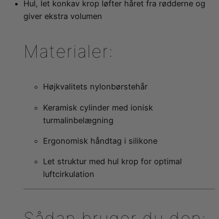
Hul, let konkav krop løfter håret fra rødderne og
finder du saunatæpper og infrarød varme til bl.a. detox
forhandler eksklusive spabade fra Softub og Hanscraft,
giver ekstra volumen
og muskelafspænding, PEMF-terapi der fremmer heling
der kombinerer komfort, kvalitet og luksus. Uanset om
og energi, samt lysterapi til bedre søvn og velvære.
du ønsker et fleksibelt og energieffektivt Softub eller et
stilfuldt og teknologisk avanceret Hanscraft-spabad,
Materialer:
har vi løsningen, der passer til dig.
Højkvalitets nylonbørstehår
Keramisk cylinder med ionisk
turmalinbelægning
Ergonomisk håndtag i silikone
Let struktur med hul krop for optimal
luftcirkulation
Sådan bruger du den: