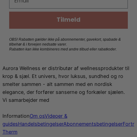
Tilmeld
OBS! Rabatten gælder ikke på abonnementer, gavekort, spabade &
tilbehør & i forvejen nedsatte varer.
Rabatten kan ikke kombineres med andre tilbud eller rabatkoder.
Aurora Wellness er distributør af wellnessprodukter til
krop & sjæl. Et univers, hvor luksus, sundhed og ro
smelter sammen - alt sammen med en nordisk
elegance, der forfører sanserne og forkæler sjælen.
Vi samarbejder med
Information
Om os
Videoer &
guides
Handelsbetingelser
Abonnementsbetingelser
Fortr
Therm