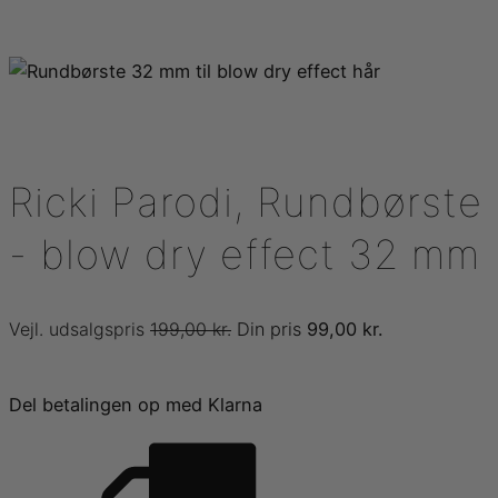
Ricki Parodi, Rundbørste
- blow dry effect 32 mm
Den
Den
199,00
kr.
99,00
kr.
oprindelige
aktuelle
pris
pris
Del betalingen op med Klarna
var:
er:
199,00 kr..
99,00 kr..