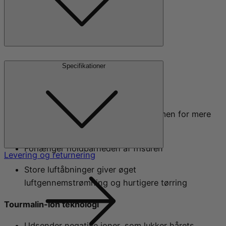
Produktfordele:
Specifikationer
Keramisk belægning
Opvarmes hurtigt og holder på varmen for mere
effektiv styling
Forlænger holdbarheden af frisuren
Levering og returnering
Store luftåbninger giver øget
luftgennemstrømning og hurtigere tørring
Tourmalin-ion teknologi
Udsender negative ioner, som lukker hårets