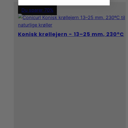
Du sparer 70%
Konisk krøllejern - 13–25 mm, 230ºC