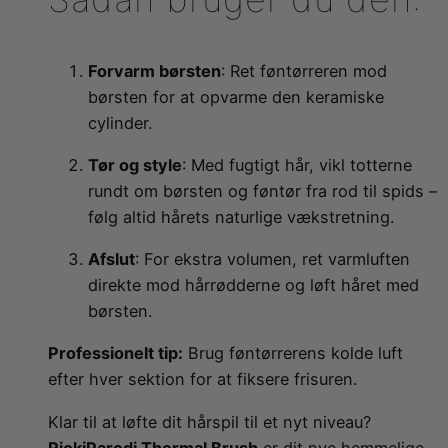
Forvarm børsten
: Ret føntørreren mod
børsten for at opvarme den keramiske
cylinder.
Tør og style
: Med fugtigt hår, vikl totterne
rundt om børsten og føntør fra rod til spids –
følg altid hårets naturlige vækstretning.
Afslut
: For ekstra volumen, ret varmluften
direkte mod hårrødderne og løft håret med
børsten.
Professionelt tip:
Brug føntørrerens kolde luft
efter hver sektion for at fiksere frisuren.
Klar til at løfte dit hårspil til et nyt niveau?
RickiParodi Thermal Brush
er dit nye hemmelige