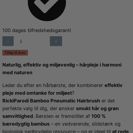
100 dages tilfredshedsgaranti
RICKI
PARODI,
BAMBUS
Tilføj til kurv
HÅRBØRSTE
Naturlig, effektiv og miljøvenlig – hårpleje i harmoni
-
med naturen
OVAL
ANTAL
Leder du efter en hårbørste, der kombinerer
effektiv
pleje med omtanke for miljøet
?
RickiParodi Bamboo Pneumatic Hairbrush
er det
perfekte valg til dig, der ønsker
smukt hår og grøn
samvittighed
. Børsten er fremstillet af
100 %
bæredygtig bambus
– en vedvarende, slidstærk og
biologisk nedbrydelig ressource – og er ideel til
at rede