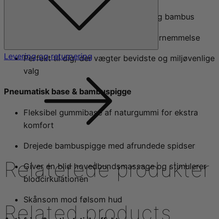
Lavet af 100 % biologisk nedbrydelig bambus
Let, slidstærk og med en naturlig fornemmelse
Levering og returnering
Perfekt til dig, der vægter bevidste og miljøvenlige
valg
Pneumatisk base & bambuspigge
Fleksibel gummibase af naturgummi for ekstra
komfort
Drejede bambuspigge med afrundede spidser
Relaterede produkter
Giver en blid hovedbundsmassage og stimulerer
blodcirkulationen
Skånsom mod følsom hud
Related products