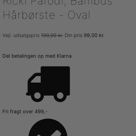
Ricki Parodi, Bambus
Hårbørste - Oval
Den
Den
199,00
kr.
99,00
kr.
oprindelige
aktuelle
pris
pris
Del betalingen op med Klarna
var:
er:
199,00 kr..
99,00 kr..
Fri fragt over 499,-