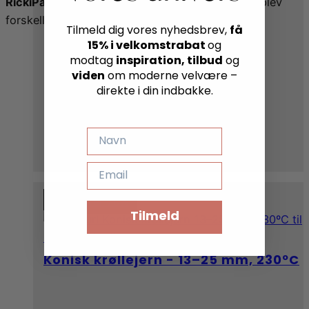
RickiParodi Bamboo Pneumatic Hairbrush
og oplev
forskellen i hver eneste børstning.
få
Tilmeld dig vores nyhedsbrev,
15% i velkomstrabat
og
inspiration, tilbud
modtag
og
viden
om moderne velvære –
direkte i din indbakke.
NAVN
EMAIL
Du sparer 70%
Tilmeld
Konisk krøllejern - 13–25 mm, 230ºC