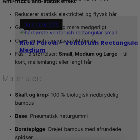
Anti-frizz & anti-statisk effekt
Reducerer statisk elektricitet og flyvsk hår
Du sparer 50%
Gør håret glattere og mere medgørligt
Giver en naturlig, glansfuld finish
Ricki Parodi - Ventbrush Rectangula
Medium
Fås i 3 størrelser:
Small, Medium og Large
– til
kort, mellemlangt eller langt hår
Materialer:
Skaft og krop
: 100 % biologisk nedbrydelig
bambus
Base
: Pneumatisk naturgummi
Børstepigge
: Drejet bambus med afrundede
spidser