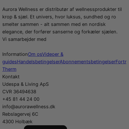
Aurora Wellness er distributør af wellnessprodukter til
krop & sjæl. Et univers, hvor luksus, sundhed og ro
smelter sammen - alt sammen med en nordisk
elegance, der forfører sanserne og forkæler sjælen.
Vi samarbejder med
Information
Om os
Videoer &
guides
Handelsbetingelser
Abonnementsbetingelser
Fortr
Therm
Kontakt
Udespa & Living ApS
CVR 36494638
+45 81 44 24 00
info@aurorawellness.dk
Rebslagervej 6C
4300 Holbæk