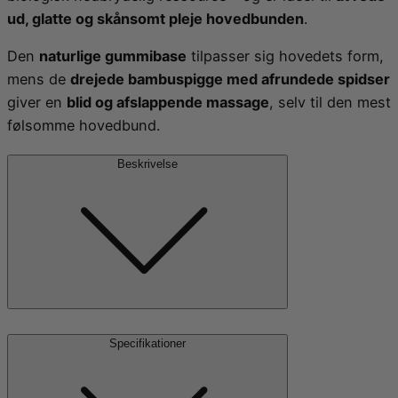
ud, glatte og skånsomt pleje hovedbunden
.
Den
naturlige gummibase
tilpasser sig hovedets form,
mens de
drejede bambuspigge med afrundede spidser
giver en
blid og afslappende massage
, selv til den mest
følsomme hovedbund.
Beskrivelse
Produktfordele:
Specifikationer
Bæredygtigt og naturligt design