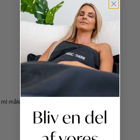
0 ml målekop medfølger.
Bliv en del
af vores