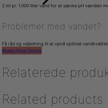
2 ml pr. 1.000 liter vand for at sænke pH værdien med
Problemer med vandet?
Få råd og vejledning til at opnå optimal vandkvalitet 
Besøg Aqua Genius
Relaterede produ
Related products