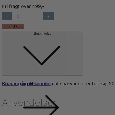
Fri fragt over 499,-
PH
DOWN
1
Tilføj til kurv
L
Beskrivelse
ANTAL
Bruges når pH-værdien af spa-vandet er for høj. 2
Levering og returnering
Anvendelse: