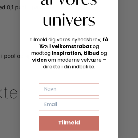
 0,1 punkt på testkit.
univers
få
Tilmeld dig vores nyhedsbrev,
15% i velkomstrabat
og
inspiration, tilbud
modtag
og
i pool og spa lige her:
viden
om moderne velvære –
direkte i din indbakke.
NAVN
kter
EMAIL
Tilmeld