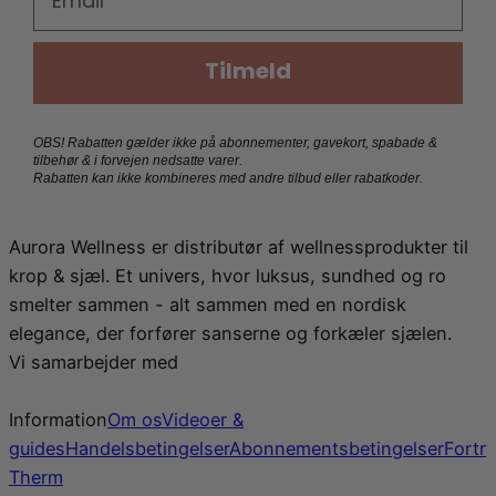
Tilmeld
OBS! Rabatten gælder ikke på abonnementer, gavekort, spabade &
tilbehør & i forvejen nedsatte varer.
Rabatten kan ikke kombineres med andre tilbud eller rabatkoder.
Aurora Wellness er distributør af wellnessprodukter til
krop & sjæl. Et univers, hvor luksus, sundhed og ro
smelter sammen - alt sammen med en nordisk
elegance, der forfører sanserne og forkæler sjælen.
Vi samarbejder med
Information
Om os
Videoer &
guides
Handelsbetingelser
Abonnementsbetingelser
Fortr
Therm