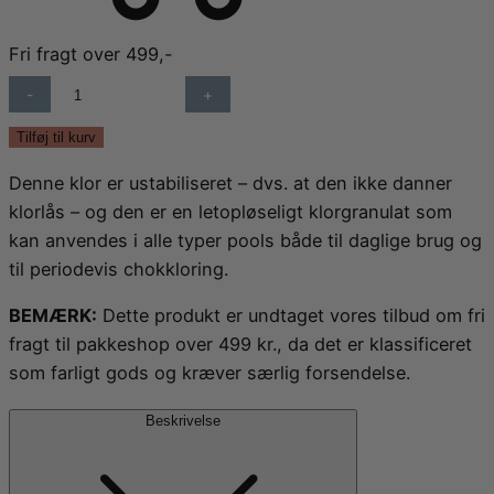
finder du saunatæpper og infrarød varme til bl.a. detox
forhandler eksklusive spabade fra Softub og Hanscraft,
og muskelafspænding, PEMF-terapi der fremmer heling
der kombinerer komfort, kvalitet og luksus. Uanset om
Fri fragt over 499,-
og energi, samt lysterapi til bedre søvn og velvære.
du ønsker et fleksibelt og energieffektivt Softub eller et
KLOR
stilfuldt og teknologisk avanceret Hanscraft-spabad,
GRANULAT
har vi løsningen, der passer til dig.
TIL
Tilføj til kurv
POOL
Denne klor er ustabiliseret – dvs. at den ikke danner
HTH
klorlås – og den er en letopløseligt klorgranulat som
10
kan anvendes i alle typer pools både til daglige brug og
KG
til periodevis chokkloring.
ANTAL
BEMÆRK:
Dette produkt er undtaget vores tilbud om fri
fragt til pakkeshop over 499 kr., da det er klassificeret
som farligt gods og kræver særlig forsendelse.
Beskrivelse