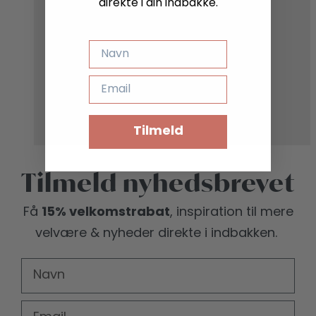
direkte i din indbakke.
NAVN
EMAIL
Tilmeld
Tilmeld nyhedsbrevet
15% velkomstrabat
Få
, inspiration til mere
velvære
& nyheder direkte i indbakken.
FIRST NAME
EMAIL