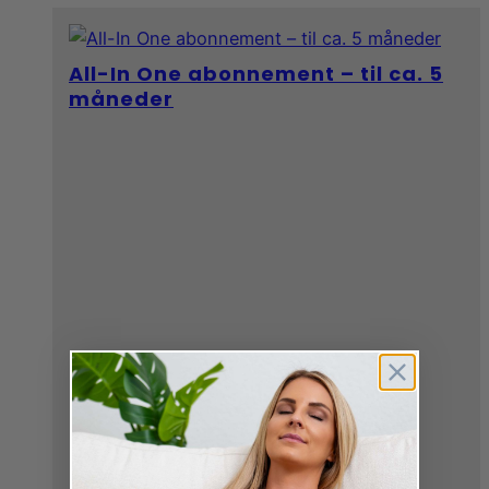
All-In One abonnement – til ca. 5
måneder