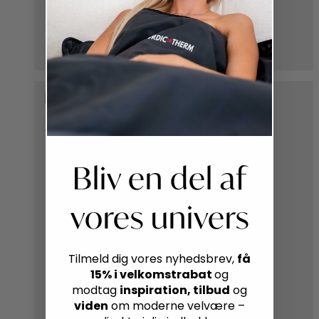
PH Up, 1 kg - SpaCare
Bliv en del af
vores univers
få
Tilmeld dig vores nyhedsbrev,
15% i velkomstrabat
og
inspiration, tilbud
modtag
og
viden
om moderne velvære –