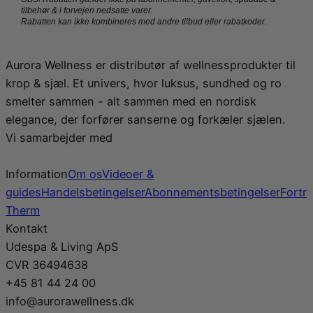
tilbehør & i forvejen nedsatte varer.
Rabatten kan ikke kombineres med andre tilbud eller rabatkoder.
Aurora Wellness er distributør af wellnessprodukter til
krop & sjæl. Et univers, hvor luksus, sundhed og ro
smelter sammen - alt sammen med en nordisk
elegance, der forfører sanserne og forkæler sjælen.
Vi samarbejder med
Information
Om os
Videoer &
guides
Handelsbetingelser
Abonnementsbetingelser
Fortr
Therm
Kontakt
Udespa & Living ApS
CVR 36494638
+45 81 44 24 00
info@aurorawellness.dk