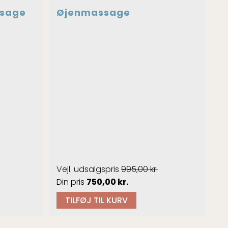
ssage
Øjenmassage
995,00
kr.
Den
Den
750,00
kr.
le
oprindelige
aktuelle
TILFØJ TIL KURV
pris
pris
var:
er: