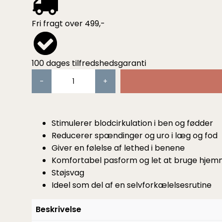
Fri fragt over 499,-
100 dages tilfredshedsgaranti
KOMPRESSIONSMASSAGE
TIL
LÆG
OG
Stimulerer blodcirkulation i ben og fødder
FØDDER
Reducerer spændinger og uro i læg og fod
ANTAL
Giver en følelse af lethed i benene
Komfortabel pasform og let at bruge hje
Støjsvag
Ideel som del af en selvforkælelsesrutine
Beskrivelse