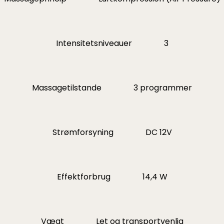
Intensitetsniveauer
3
Massagetilstande
3 programmer
Strømforsyning
DC 12V
Effektforbrug
14,4 W
Vægt
Let og transportvenlig