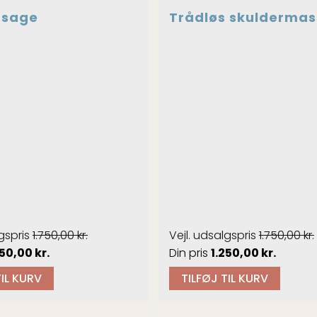
sage
Trådløs skulderma
tryk
emme
e
1.750,00
kr.
1.750,00
kr.
Den
Den
Den
250,00
kr.
1.250,00
kr.
ge
aktuelle
oprindelige
aktuel
TIL KURV
TILFØJ TIL KURV
pris
pris
pris
er:
var:
er: