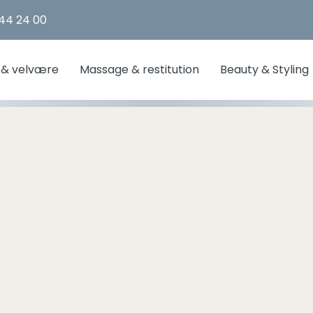
 44 24 00
 & velvære
Massage & restitution
Beauty & Styling
Bestsellers
Bestsellers
Bestsellers
Bestsellers
Bestsellers
Nye tilbud