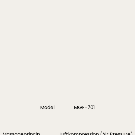
..
1.250,00 kr..
1.750,00 kr..
1.250,0
Model
MGF-701
Massageprincip
Luftkompression (Air Pressure)