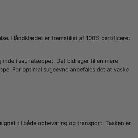
– alt designet til at hjælpe dig med at løsne
 detox og muskelafspænding, PEMF-terapi der
e. Håndklædet er fremstillet af 100% certificeret
g inde i saunatæppet. Det bidrager til en mere
æppe. For optimal sugeevne anbefales det at vaske
signet til både opbevaring og transport. Tasken er