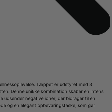
ellnessoplevelse. Tæppet er udstyret med 3
h
Rundbørste - blow dry effect 45 mm
nsten. Denne unikke kombination skaber en intens
t saunatæppe
t saunatæppe
Infrarødt Sauna Bælte
Infrarødt Sauna Bælte
 udsender negative ioner, der bidrager til en
læde og en elegant opbevaringstaske, som gør