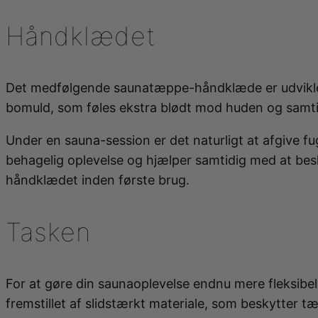
DU SPARER 50%
udvalgt sortiment af bl.a. NAIPO massageprodukter,
Håndklædet
Kvalitetsprodukter til afslapning af krop og sind. 
spændinger, øge blodcirkulationen og forbedre din r
DeLuxe 3 zoner - Infrarødt saunatæppe
fremmer heling og energi, samt lysterapi til bedre 
DU SPARER 44%
Det medfølgende saunatæppe-håndklæde er udviklet t
bomuld, som føles ekstra blødt mod huden og samti
Under en sauna-session er det naturligt at afgive fu
behagelig oplevelse og hjælper samtidig med at bes
håndklædet inden første brug.
Tasken
For at gøre din saunaoplevelse endnu mere fleksibe
fremstillet af slidstærkt materiale, som beskytter 