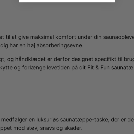
 kompressionsstøvler og badevægte med kropsanalyse 
Her finder du saunatæpper og infrarød varme til bl.a.
estitution.
søvn og velvære.
il at give maksimal komfort under din saunaoplevels
dig har en høj absorberingsevne.
gt, og håndklædet er derfor designet specifikt til bru
kytte og forlænge levetiden på dit Fit & Fun saunat
l medfølger en luksuriøs saunatæppe-taske, der er de
tæppet mod støv, snavs og skader.