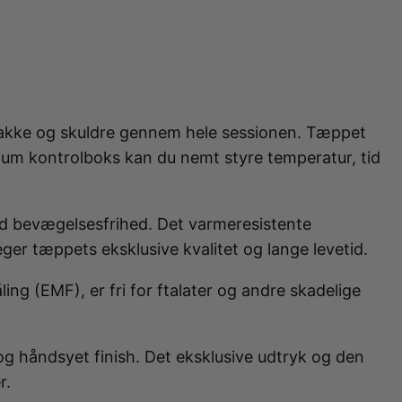
 nakke og skuldre gennem hele sessionen. Tæppet
um kontrolboks kan du nemt styre temperatur, tid
od bevægelsesfrihed. Det varmeresistente
ger tæppets eksklusive kvalitet og lange levetid.
ng (EMF), er fri for ftalater og andre skadelige
lgængelige til dig, der ønsker det bedste til din
rere, glattejern, krøllejern og andre beautyredskaber,
 håndsyet finish. Det eksklusive udtryk og den
o. Et saunatæppe giver naturlig smertelindring og
r.
 kategorien Massage & Restitution finder du et nøje