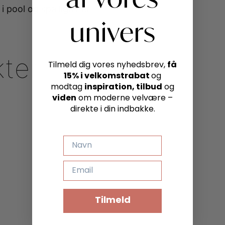
i pool og spa lige her:
univers
kter
få
Tilmeld dig vores nyhedsbrev,
15% i velkomstrabat
og
inspiration, tilbud
modtag
og
viden
om moderne velvære –
direkte i din indbakke.
NAVN
EMAIL
Tilmeld