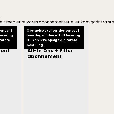
.
enkelt med et af vores abonnementer eller kom godt fra s
senest 5
Opsigelse skal sendes senest 5
evering.
hverdage inden aftalt levering.
første
Du kan ikke opsige din første
bestilling.
ment
All-In One + Filter
abonnement
Dette
vare
har
flere
varianter.
Mulighederne
kan
vælges