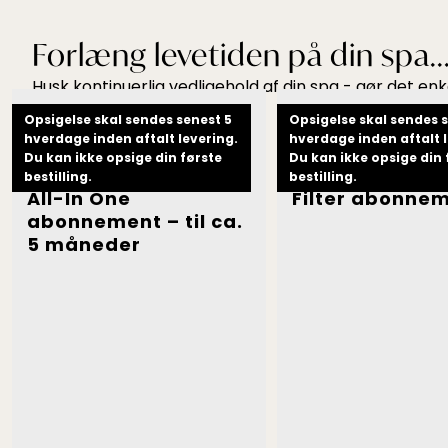
Forlæng levetiden på din spa..
Husk kontinuerlig vedligehold af din spa - gør det 
Opsigelse skal sendes senest 5
Opsigelse skal sendes 
hverdage inden aftalt levering.
hverdage inden aftalt l
Du kan ikke opsige din første
Du kan ikke opsige din 
bestilling.
bestilling.
All-In One
Filter abonne
abonnement – til ca.
Dette
5 måneder
vare
har
flere
varianter.
Mulighederne
kan
vælges
på