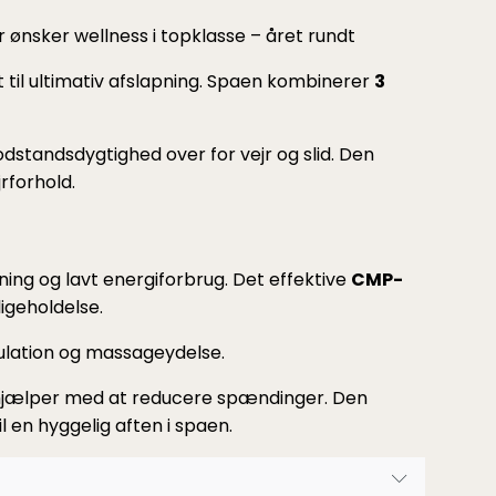
er ønsker wellness i topklasse – året rundt
t til ultimativ afslapning. Spaen kombinerer
3
dstandsdygtighed over for vejr og slid. Den
rforhold.
mning og lavt energiforbrug. Det effektive
CMP-
igeholdelse.
ulation og massageydelse.
 hjælper med at reducere spændinger. Den
 en hyggelig aften i spaen.