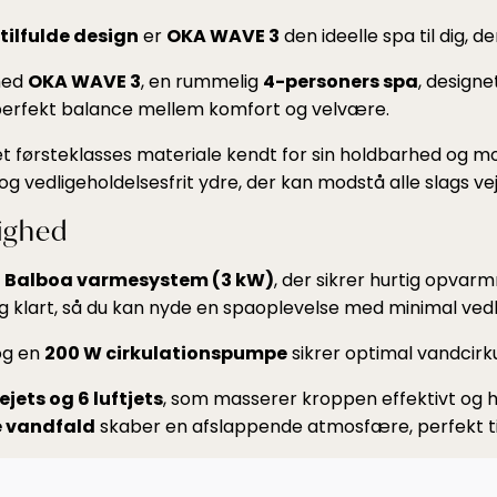
tilfulde design
er
OKA WAVE 3
den ideelle spa til dig, d
 med
OKA WAVE 3
, en rummelig
4-personers spa
, designe
n perfekt balance mellem komfort og velvære.
t førsteklasses materiale kendt for sin holdbarhed og mo
og vedligeholdelsesfrit ydre, der kan modstå alle slags vej
ighed
t Balboa varmesystem (3 kW)
, der sikrer hurtig opvar
 klart, så du kan nyde en spaoplevelse med minimal vedl
g en
200 W cirkulationspumpe
sikrer optimal vandcirk
ets og 6 luftjets
, som masserer kroppen effektivt og
e vandfald
skaber en afslappende atmosfære, perfekt til