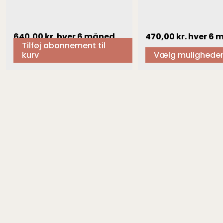
varesiden
640,00
kr.
hver 6 måned
470,00
kr.
hver 6 
Tilføj abonnement til
kurv
Vælg mulighede