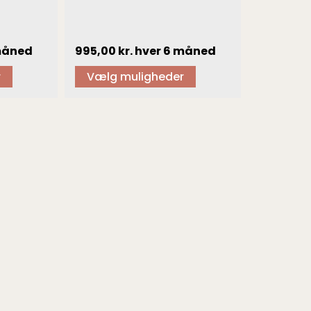
på
varesiden
måned
995,00
kr.
hver 6 måned
r
Vælg muligheder