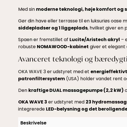
–
Med sin
moderne teknologi, høje komfort og s
4
PERSONERS
Gør din have eller terrasse til en luksuriøs oase
SPA
siddepladser og 1 liggeplads
, hvilket giver e
ANTAL
Spaen er fremstillet af
Lucite/Aristech akryl
– e
robuste
NOMAWOOD-kabinet
giver et elegant 
Avanceret teknologi og bæredygt
OKA WAVE 3 er udstyret med et
energieffektiv
patronfiltersystem
(USA) holder vandet rent og
Den
kraftige DUAL massagepumpe (2,2 kW)
o
OKA WAVE 3
er udstyret med
23 hydromassagej
integrerede
LED-belysning og det beroligend
Beskrivelse