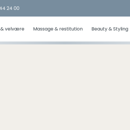
 44 24 00
 & velvære
Massage & restitution
Beauty & Styling
Bestsellers
Bestsellers
Bestsellers
Bestsellers
Bestsellers
Nye tilbud