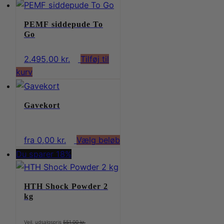
aktuelle
var:
pris
995,00 kr..
PEMF siddepude To
er:
Go
750,00 kr..
2.495,00
kr.
Tilføj til
kurv
Gavekort
Dette
fra
0,00
kr.
Vælg beløb
vare
Du sparer 18%
har
flere
HTH Shock Powder 2
varianter.
kg
Mulighederne
kan
Den
551,00
kr.