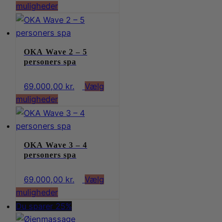
Dette
muligheder
vare
har
flere
OKA Wave 2 – 5
varianter.
personers spa
Mulighederne
kan
69.000,00
kr.
Vælg
vælges
Dette
muligheder
på
vare
varesiden
har
flere
OKA Wave 3 – 4
varianter.
personers spa
Mulighederne
kan
69.000,00
kr.
Vælg
vælges
Dette
muligheder
på
vare
Du sparer 25%
varesiden
har