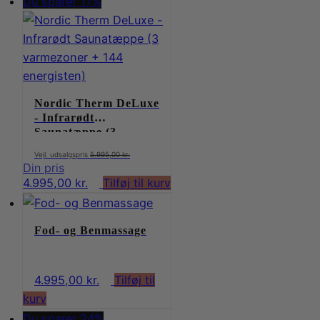
Du sparer 17%
var:
pris
4.495,00 kr..
er:
2.500,00 kr..
Nordic Therm DeLuxe
- Infrarødt
Saunatæppe (3
varmezoner + 144
Den
5.995,00
kr.
energisten)
oprindelige
Den
4.995,00
kr.
Tilføj til kurv
pris
aktuelle
var:
pris
5.995,00 kr..
Fod- og Benmassage
er:
4.995,00 kr..
4.995,00
kr.
Tilføj til
kurv
Du sparer 24%