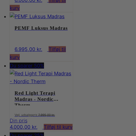
6.000,00
kr.
Tilføj til
kurv
PEMF Luksus Madras
6.995,00
kr.
Tilføj til
kurv
Du sparer 50%
Red Light Terapi
Madras - Nordic
Therm
Den
7.995,00
kr.
oprindelige
Den
4.000,00
kr.
Tilføj til kurv
pris
aktuelle
Du sparer 25%