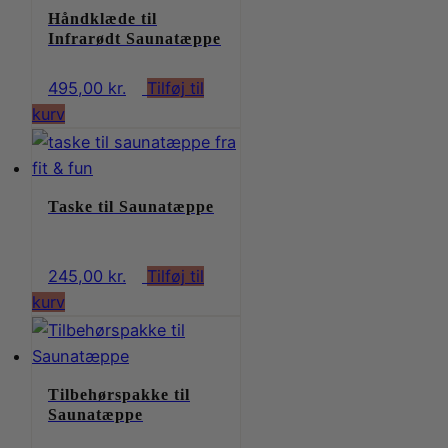
er:
Håndklæde til
4.000,00 kr..
Infrarødt Saunatæppe
495,00
kr.
Tilføj til
kurv
Taske til Saunatæppe
245,00
kr.
Tilføj til
kurv
Tilbehørspakke til
Saunatæppe