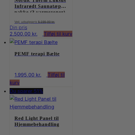
Nordic Therm Luksus
Infrarødt Saunatæppe
pakke (3 varmezoner)
Den
5.235,00
kr.
oprindelige
Den
2.500,00
kr.
Tilføj til kurv
pris
aktuelle
var:
pris
5.235,00 kr..
PEMF terapi Bælte
er:
2.500,00 kr..
1.995,00
kr.
Tilføj til
kurv
Du sparer 51%
Red Light Panel til
Hjemmebehandling