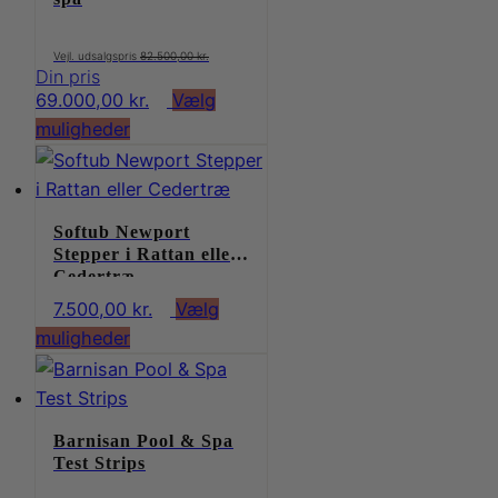
kan
vælges
82.500,00
kr.
på
69.000,00
kr.
Vælg
varesiden
Dette
muligheder
vare
har
flere
Softub Newport
varianter.
Stepper i Rattan eller
Mulighederne
Cedertræ
kan
7.500,00
kr.
Vælg
vælges
Dette
muligheder
på
vare
varesiden
har
flere
Barnisan Pool & Spa
varianter.
Test Strips
Mulighederne